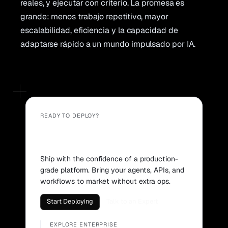
reales, y ejecutar con criterio. La promesa es
grande: menos trabajo repetitivo, mayor
escalabilidad, eficiencia y la capacidad de
adaptarse rápido a un mundo impulsado por IA.
READY TO DEPLOY?
Start building with Stackfire
for free.
Ship with the confidence of a production-
grade platform. Bring your agents, APIs, and
workflows to market without extra ops.
Start Deploying
Talk to an Expert
EXPLORE ENTERPRISE